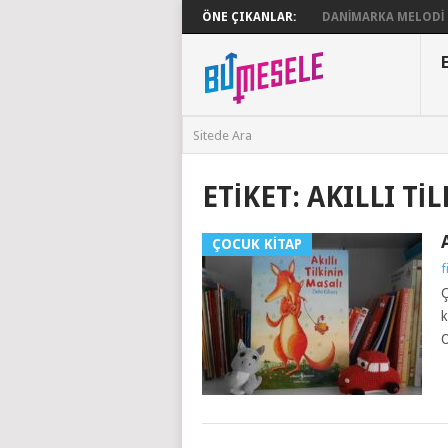
ÖNE ÇIKANLAR:
DANIMARKA MELODI G
ETIKET:
AKILLI TI
ÇOCUK KITAP
f
Ç
k
O