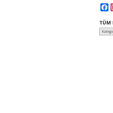
F
TÜM 
Tüm
Kategoril