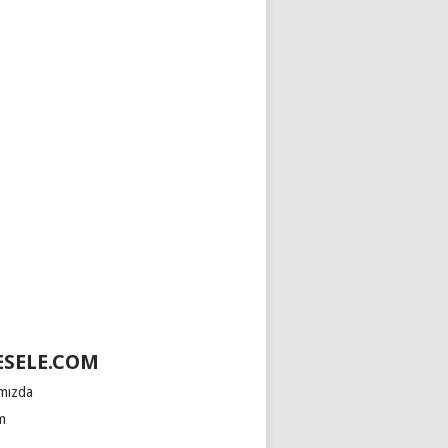
SELE.COM
mızda
im