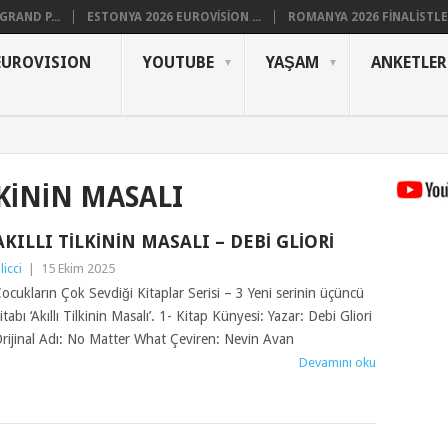
RAND P...
ESTONYA 2026 EUROVISION ...
ROMANYA 2026 FINALISTLER
EUROVISION
YOUTUBE
YAŞAM
ANKETLER
LKININ MASALI
AKILLI TILKININ MASALI – DEBI GLIORI
ilicci
|
15 Ekim 2025
ocukların Çok Sevdiği Kitaplar Serisi – 3 Yeni serinin üçüncü
itabı ‘Akıllı Tilkinin Masalı’. 1- Kitap Künyesi: Yazar: Debi Gliori
rijinal Adı: No Matter What Çeviren: Nevin Avan
Devamını oku