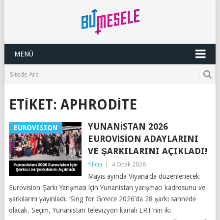
MENÜ
ETIKET:
APHRODITE
YUNANISTAN 2026
EUROVISION
EUROVISION ADAYLARINI
VE ŞARKILARINI AÇIKLADI!
filicci
|
4 Ocak 2026
Mayıs ayında Viyana’da düzenlenecek
Eurovision Şarkı Yarışması için Yunanistan yarışmacı kadrosunu ve
şarkılarını yayınladı. ‘Sing for Greece 2026’da 28 şarkı sahnede
olacak. Seçim, Yunanistan televizyon kanalı ERT’nin iki