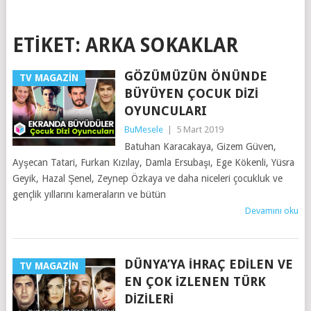
ETIKET:
ARKA SOKAKLAR
GÖZÜMÜZÜN ÖNÜNDE
TV MAGAZIN
BÜYÜYEN ÇOCUK DIZI
OYUNCULARI
BuMesele
|
5 Mart 2019
Batuhan Karacakaya, Gizem Güven,
Ayşecan Tatari, Furkan Kızılay, Damla Ersubaşı, Ege Kökenli, Yüsra
Geyik, Hazal Şenel, Zeynep Özkaya ve daha niceleri çocukluk ve
gençlik yıllarını kameraların ve bütün
Devamını oku
DÜNYA’YA İHRAÇ EDILEN VE
TV MAGAZIN
EN ÇOK İZLENEN TÜRK
DIZILERI