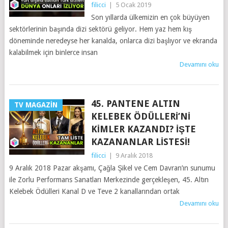
filicci
|
5 Ocak 2019
Son yıllarda ülkemizin en çok büyüyen
sektörlerinin başında dizi sektörü geliyor. Hem yaz hem kış
döneminde neredeyse her kanalda, onlarca dizi başlıyor ve ekranda
kalabilmek için binlerce insan
Devamını oku
45. PANTENE ALTIN
TV MAGAZIN
KELEBEK ÖDÜLLERI’NI
KIMLER KAZANDI? İŞTE
KAZANANLAR LISTESI!
filicci
|
9 Aralık 2018
9 Aralık 2018 Pazar akşamı, Çağla Şikel ve Cem Davran’ın sunumu
ile Zorlu Performans Sanatları Merkezinde gerçekleşen, 45. Altın
Kelebek Ödülleri Kanal D ve Teve 2 kanallarından ortak
Devamını oku