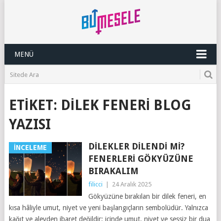
MENÜ
ETIKET:
DILEK FENERI BLOG
YAZISI
DILEKLER DILENDI MI?
İNCELEME
FENERLERI GÖKYÜZÜNE
BIRAKALIM
filicci
|
24 Aralık 2025
Gökyüzüne bırakılan bir dilek feneri, en
kısa hâliyle umut, niyet ve yeni başlangıçların sembolüdür. Yalnızca
kağıt ve alevden ibaret değildir; içinde umut, niyet ve sessiz bir dua