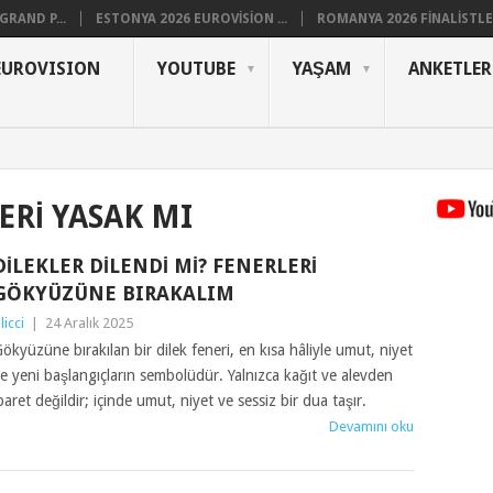
RAND P...
ESTONYA 2026 EUROVISION ...
ROMANYA 2026 FINALISTLER
EUROVISION
YOUTUBE
YAŞAM
ANKETLER
ERI YASAK MI
DILEKLER DILENDI MI? FENERLERI
GÖKYÜZÜNE BIRAKALIM
ilicci
|
24 Aralık 2025
ökyüzüne bırakılan bir dilek feneri, en kısa hâliyle umut, niyet
e yeni başlangıçların sembolüdür. Yalnızca kağıt ve alevden
baret değildir; içinde umut, niyet ve sessiz bir dua taşır.
Devamını oku