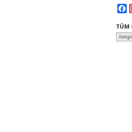
F
TÜM 
Tüm
Kategoril