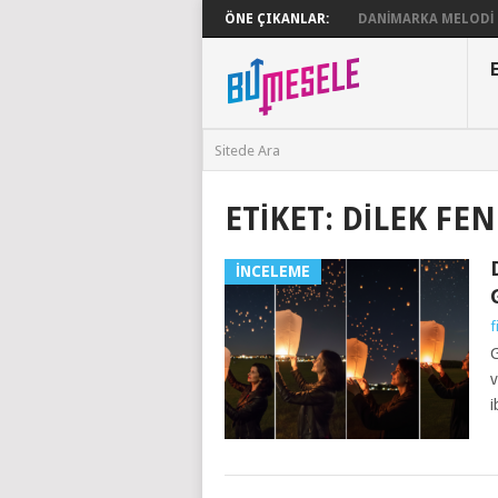
ÖNE ÇIKANLAR:
DANIMARKA MELODI G
ETIKET:
DILEK FEN
İNCELEME
f
G
v
i