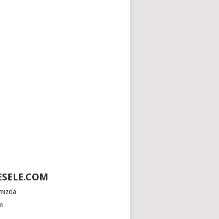
SELE.COM
mızda
im