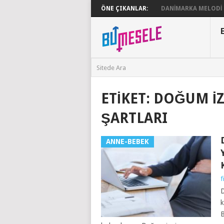
ÖNE ÇIKANLAR:
DANIMARKA MELODI G
ETIKET:
DOĞUM IZ
ŞARTLARI
ANNE-BEBEK
f
D
k
B