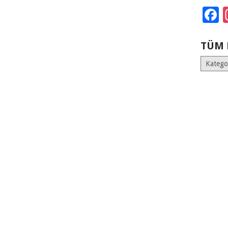
F
TÜM 
Tüm
Kategoril