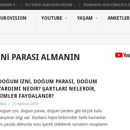
RAND P...
ESTONYA 2026 EUROVISION ...
ROMANYA 2026 FINALISTLER
EUROVISION
YOUTUBE
YAŞAM
ANKETLER
NI PARASI ALMANIN
DOĞUM İZNI, DOĞUM PARASI, DOĞUM
YARDIMI NEDIR? ŞARTLARI NELERDIR,
KIMLER FAYDALANIR?
ilicci
|
21 Haziran 2019
oğum izni, doğum parası, doğum yardımı gibi birçok kafa
arıştıran bilgi var. Bunların hepsi birbirinden farklı kavramlar.
u yazıda aklınızda soru işareti olabilecek soruların cevaplarını