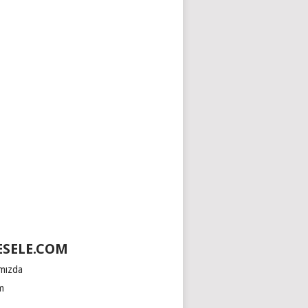
SELE.COM
mızda
im