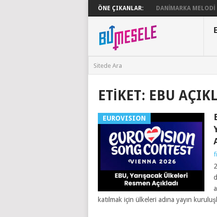
ÖNE ÇIKANLAR:
DANIMARKA MELODI G
ETIKET:
EBU AÇIK
EUROVISION
f
2
d
a
katılmak için ülkeleri adına yayın kuruluş