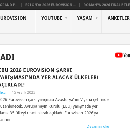
RAND P...
ESTONYA 2026 EUROVISION ...
ROMANYA 2026 FINALISTLER
EUROVISION
YOUTUBE
YAŞAM
ANKETLER
LADI
EBU 2026 EUROVISION ŞARKI
YARIŞMASI’NDA YER ALACAK ÜLKELERI
AÇIKLADI!
ilicci
|
15 Aralık 2025
026 Eurovision şarkı yarışması Avusturya’nın Viyana şehrinde
üzenlenecek. Avrupa Yayın Kurulu (EBU) yarışmada yer
lacak 35 ülkeyi resmi olarak açıkladı. Eurovision 2026’ya
larının
Devamını oku