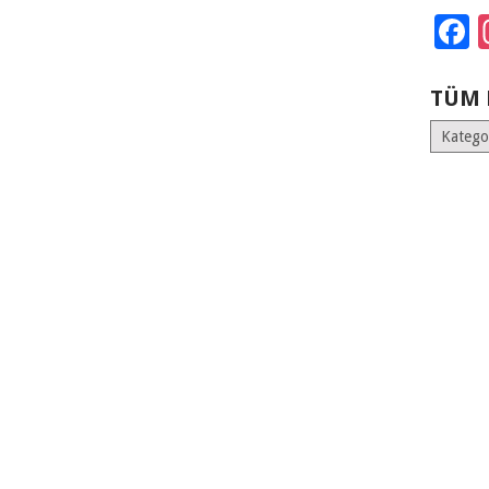
F
TÜM 
Tüm
Kategoril