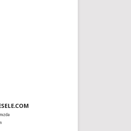
SELE.COM
mızda
im