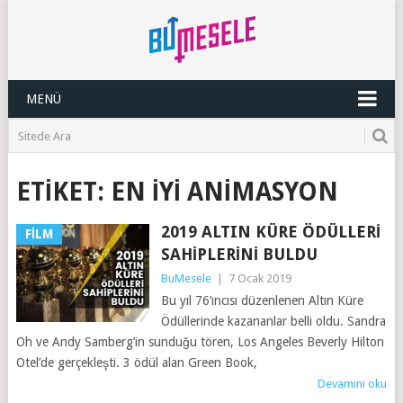
MENÜ
ETIKET:
EN İYI ANIMASYON
2019 ALTIN KÜRE ÖDÜLLERI
FILM
SAHIPLERINI BULDU
BuMesele
|
7 Ocak 2019
Bu yıl 76’ıncısı düzenlenen Altın Küre
Ödüllerinde kazananlar belli oldu. Sandra
Oh ve Andy Samberg’in sunduğu tören, Los Angeles Beverly Hilton
Otel’de gerçekleşti. 3 ödül alan Green Book,
Devamını oku