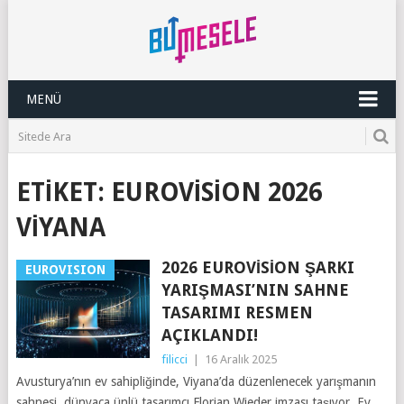
MENÜ
ETIKET:
EUROVISION 2026
VIYANA
2026 EUROVISION ŞARKI
EUROVISION
YARIŞMASI’NIN SAHNE
TASARIMI RESMEN
AÇIKLANDI!
filicci
|
16 Aralık 2025
Avusturya’nın ev sahipliğinde, Viyana’da düzenlenecek yarışmanın
sahnesi, dünyaca ünlü tasarımcı Florian Wieder imzası taşıyor. Ev