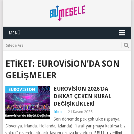
MENÜ
ETIKET:
EUROVISION’DA SON
GELIŞMELER
EUROVISION 2026’DA
EUROVISION
DIKKAT ÇEKEN KURAL
DEĞIŞIKLIKLERI
filicci
|
21 Kasım 2025
Son dönemde pek çok ülke (İspanya,
Slovenya, İrlanda, Hollanda, İzlanda) “İsrail yarışmaya katılırsa biz
yokuz” diyerek açık açık tavrını ortaya koyarken, EBU bu gerilimi