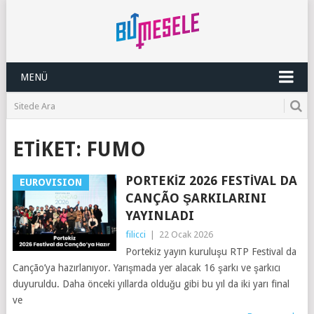
MENÜ
ETIKET:
FUMO
PORTEKIZ 2026 FESTIVAL DA
EUROVISION
CANÇÃO ŞARKILARINI
YAYINLADI
filicci
|
22 Ocak 2026
Portekiz yayın kuruluşu RTP Festival da
Canção’ya hazırlanıyor. Yarışmada yer alacak 16 şarkı ve şarkıcı
duyuruldu. Daha önceki yıllarda olduğu gibi bu yıl da iki yarı final
ve