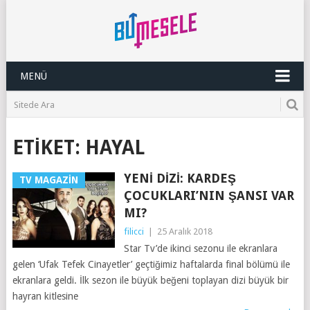
MENÜ
ETIKET:
HAYAL
YENI DIZI: KARDEŞ
TV MAGAZIN
ÇOCUKLARI’NIN ŞANSI VAR
MI?
filicci
|
25 Aralık 2018
Star Tv’de ikinci sezonu ile ekranlara
gelen ‘Ufak Tefek Cinayetler’ geçtiğimiz haftalarda final bölümü ile
ekranlara geldi. İlk sezon ile büyük beğeni toplayan dizi büyük bir
hayran kitlesine