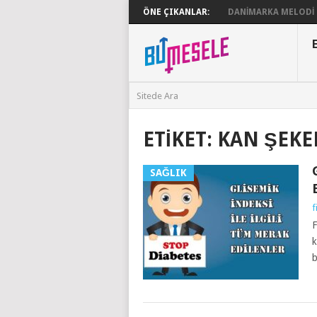
ÖNE ÇIKANLAR:
DANIMARKA MELODI G
ETIKET:
KAN ŞEKE
SAĞLIK
f
F
k
b