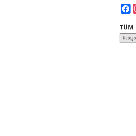
F
TÜM 
Tüm
Kategoril