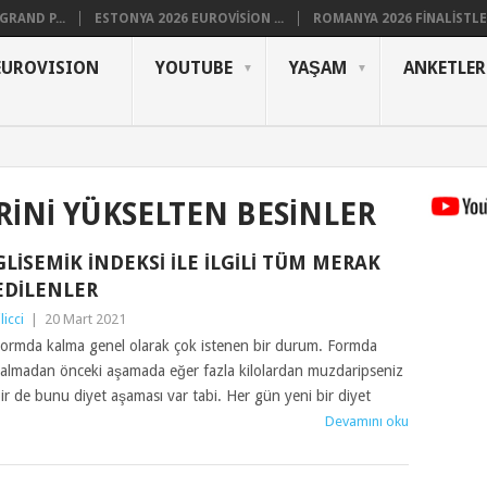
RAND P...
ESTONYA 2026 EUROVISION ...
ROMANYA 2026 FINALISTLER
EUROVISION
YOUTUBE
YAŞAM
ANKETLER
RINI YÜKSELTEN BESINLER
GLISEMIK İNDEKSI İLE İLGILI TÜM MERAK
EDILENLER
ilicci
|
20 Mart 2021
ormda kalma genel olarak çok istenen bir durum. Formda
almadan önceki aşamada eğer fazla kilolardan muzdaripseniz
ir de bunu diyet aşaması var tabi. Her gün yeni bir diyet
Devamını oku