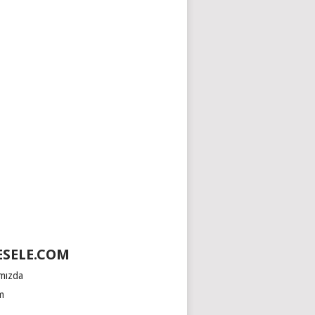
SELE.COM
mızda
im