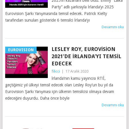
2025’in kazananı belli oldu. Emmy “Laika
Party” adlı şarkısıyla İrlanda’yı 2025
Eurovision Şarkı Yarışmasında temsil edecek. Patrick Kielty
tarafından sunulan gösteride 6 temsilci İrlanda’yı
Devamını oku
LESLEY ROY, EUROVISION
EUROVISION
2021’DE İRLANDA’YI TEMSIL
EDECEK
filicci
|
17 Aralık 2020
İrlanda’nın kamu yayıncısı RTÉ,
geçtiğimiz yıl ülkeyi temsil edecek olan Lesley Roy’un bu yıl da
Eurovision Şarkı Yarışması için ülkenin temsilcisi olmaya devam
edeceğini duyurdu. Daha önce böyle
Devamını oku
YAZILAR