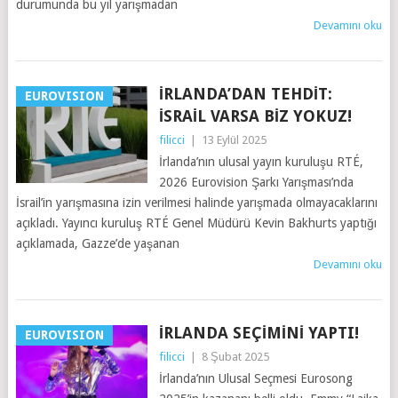
durumunda bu yıl yarışmadan
Devamını oku
İRLANDA’DAN TEHDIT:
EUROVISION
İSRAIL VARSA BIZ YOKUZ!
filicci
|
13 Eylül 2025
İrlanda’nın ulusal yayın kuruluşu RTÉ,
2026 Eurovision Şarkı Yarışması’nda
İsrail’in yarışmasına izin verilmesi halinde yarışmada olmayacaklarını
açıkladı. Yayıncı kuruluş RTÉ Genel Müdürü Kevin Bakhurts yaptığı
açıklamada, Gazze’de yaşanan
Devamını oku
İRLANDA SEÇIMINI YAPTI!
EUROVISION
filicci
|
8 Şubat 2025
İrlanda’nın Ulusal Seçmesi Eurosong