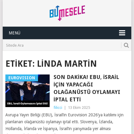
MENÜ
ETIKET:
LINDA MARTIN
SON DAKIKA! EBU, İSRAIL
EUROVISION
İÇIN YAPACAĞI
OLAĞANÜSTÜ OYLAMAYI
İPTAL ETTI
filicci
|
13 Ekim 2025
Avrupa Yayın Birliği (EBU), İsrail’in Eurovision 2026’ya katılımı için
planlanan olağanüstü oylamayı iptal etti. Slovenya, İzlanda,
Hollanda, İrlanda ve İspanya, İsrail’in yarışmada yer alması