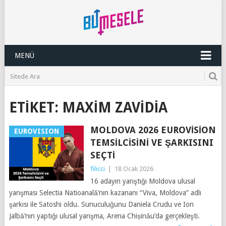
MENÜ
ETIKET:
MAXIM ZAVIDIA
MOLDOVA 2026 EUROVISION
EUROVISION
TEMSILCISINI VE ŞARKISINI
SEÇTI
filicci
|
18 Ocak 2026
16 adayın yarıştığı Moldova ulusal
yarışması Selectia Natioanală’nın kazananı “Viva, Moldova” adlı
şarkısı ile Satoshi oldu. Sunuculuğunu Daniela Crudu ve Ion
Jalbă’nın yaptığı ulusal yarışma, Arena Chișinău’da gerçekleşti.