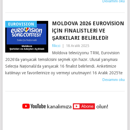
Devamını oku
MOLDOVA 2026 EUROVISION
EUROVISION
İÇIN FINALISTLERI VE
ŞARKILARI BELIRLEDI!
filicci
|
18 Aralık 2025
Moldova televizyonu TRM, Eurovision
2026’da yarışacak temsilcisini seçmek için hazır. Ulusal yarışması
Selecția Națională’da yarışacak 16 finalist belirlendi. Anketimize
katılmayı ve favorilerinize oy vermeyi unutmayın! 16 Aralık 2025’te
Devamını oku
YAZILAR
NAVIGASYONU