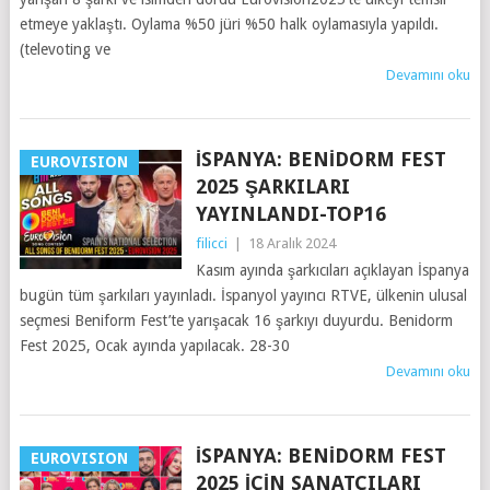
etmeye yaklaştı. Oylama %50 jüri %50 halk oylamasıyla yapıldı.
(televoting ve
Devamını oku
İSPANYA: BENIDORM FEST
EUROVISION
2025 ŞARKILARI
YAYINLANDI-TOP16
filicci
|
18 Aralık 2024
Kasım ayında şarkıcıları açıklayan İspanya
bugün tüm şarkıları yayınladı. İspanyol yayıncı RTVE, ülkenin ulusal
seçmesi Beniform Fest’te yarışacak 16 şarkıyı duyurdu. Benidorm
Fest 2025, Ocak ayında yapılacak. 28-30
Devamını oku
İSPANYA: BENIDORM FEST
EUROVISION
2025 IÇIN SANATÇILARI