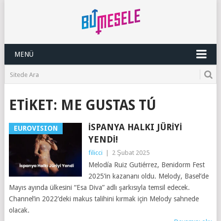
MENÜ
ETIKET:
ME GUSTAS TÚ
İSPANYA HALKI JÜRIYI
EUROVISION
YENDI!
filicci
|
2 Şubat 2025
Melodía Ruiz Gutiérrez, Benidorm Fest
2025’in kazananı oldu. Melody, Basel’de
Mayıs ayında ülkesini “Esa Diva” adlı şarkısıyla temsil edecek.
Channel’in 2022’deki makus talihini kırmak için Melody sahnede
olacak.