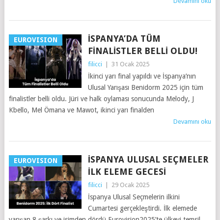
Devamını oku
İSPANYA’DA TÜM
EUROVISION
FINALISTLER BELLI OLDU!
filicci
|
31 Ocak 2025
İkinci yarı final yapıldı ve İspanya’nın
Ulusal Yarışası Benidorm 2025 için tüm
finalistler belli oldu. Jüri ve halk oylaması sonucunda Melody, J
Kbello, Mel Ömana ve Mawot, ikinci yarı finalden
Devamını oku
İSPANYA ULUSAL SEÇMELER
EUROVISION
İLK ELEME GECESI
filicci
|
29 Ocak 2025
İspanya Ulusal Seçmelerin ilkini
Cumartesi gerçekleştirdi. İlk elemede
yarışan 8 şarkı ve isimden dördü Eurovision2025’te ülkeyi temsil