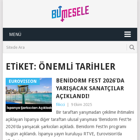
MENÜ
ETIKET:
ÖNEMLI TARIHLER
BENIDORM FEST 2026’DA
EUROVISION
YARIŞACAK SANATÇILAR
AÇIKLANDI!
filicci
|
9 Ekim 2025
Bir taraftan yarışmadan çekilme ihtimalini
açıklayan İspanya diğer taraftan ulusal yarışması ‘Benidorm Fest’te
2026’da yarışacak şarkıcıları açıkladı. Benidorm Fest’in programı
bugün açıklandı. İspanya yayın kuruluşu RTVE, Eurovision’da