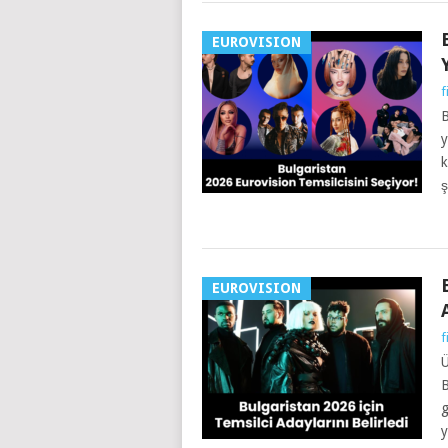
EUROVISION
f
B
y
k
ş
EUROVISION
f
Ü
B
g
y