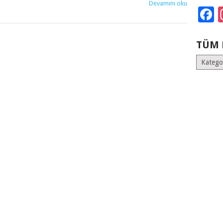
Devamını oku
F
TÜM 
Tüm
Kategoril