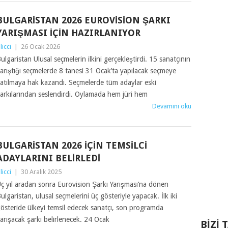
BULGARISTAN 2026 EUROVISION ŞARKI
YARIŞMASI İÇIN HAZIRLANIYOR
ilicci
|
26 Ocak 2026
ulgaristan Ulusal seçmelerin ilkini gerçekleştirdi. 15 sanatçının
arıştığı seçmelerde 8 tanesi 31 Ocak’ta yapılacak seçmeye
atılmaya hak kazandı. Seçmelerde tüm adaylar eski
arkılarından seslendirdi. Oylamada hem jüri hem
Devamını oku
BULGARISTAN 2026 IÇIN TEMSILCI
ADAYLARINI BELIRLEDI
ilicci
|
30 Aralık 2025
ç yıl aradan sonra Eurovision Şarkı Yarışması’na dönen
ulgaristan, ulusal seçmelerini üç gösteriyle yapacak. İlk iki
österide ülkeyi temsil edecek sanatçı, son programda
arışacak şarkı belirlenecek. 24 Ocak
BIZI 