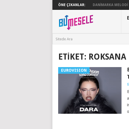
ÖNE ÇIKANLAR:
DANIMARKA MELODI G
ETIKET:
ROKSANA
EUROVISION
f
B
a
i
o