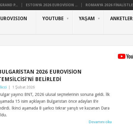
RAND P...
ESTONYA 2026 EUROVISION ...
ROMANYA 2026 FINALISTLER
EUROVISION
YOUTUBE
YAŞAM
ANKETLER
BULGARISTAN 2026 EUROVISION
TEMSILCISI’NI BELIRLEDI
ilicci
|
1 Şubat 2026
ulgar yayıncı BNT, 2026 ulusal seçmelerinin sonuna geldi. İlk
şamada 15 isim açıklayan Bulgaristan önce adayları 8’e
ndirdi. İkinci aşamada 8 şarkıcı tekrar yarıştı ve kazanan Dara
ldu.
Devamını oku