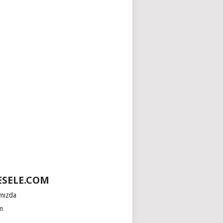
SELE.COM
mızda
im