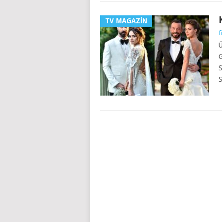
TV MAGAZIN
f
Ü
G
S
S
YAZILAR
NAVIGASYONU