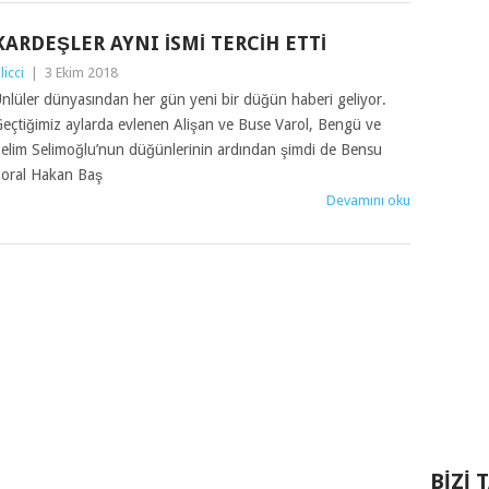
KARDEŞLER AYNI İSMI TERCIH ETTI
ilicci
|
3 Ekim 2018
nlüler dünyasından her gün yeni bir düğün haberi geliyor.
eçtiğimiz aylarda evlenen Alişan ve Buse Varol, Bengü ve
elim Selimoğlu’nun düğünlerinin ardından şimdi de Bensu
oral Hakan Baş
Devamını oku
BIZI 