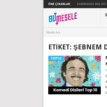
ÖNE ÇIKANLAR:
DANIMARKA MELODI G
ETIKET:
ŞEBNEM 
TOP10
f
G
a
b
i