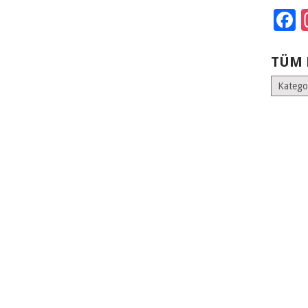
F
TÜM 
Tüm
Kategoril