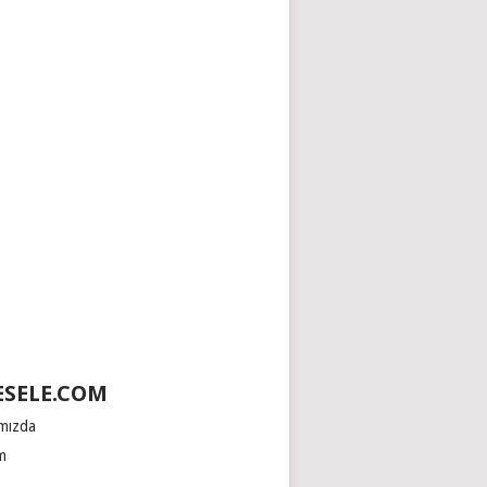
SELE.COM
mızda
im