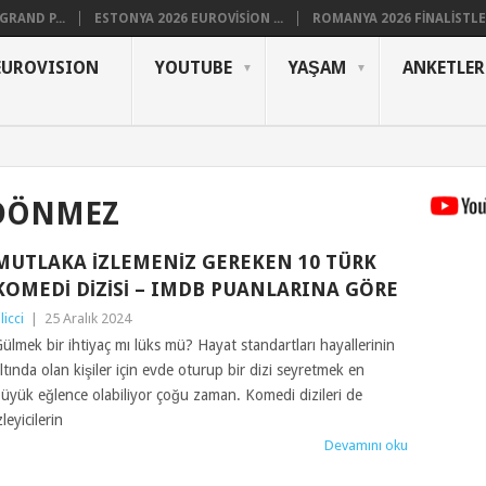
RAND P...
ESTONYA 2026 EUROVISION ...
ROMANYA 2026 FINALISTLER
EUROVISION
YOUTUBE
YAŞAM
ANKETLER
DÖNMEZ
MUTLAKA İZLEMENIZ GEREKEN 10 TÜRK
KOMEDI DIZISI – IMDB PUANLARINA GÖRE
ilicci
|
25 Aralık 2024
ülmek bir ihtiyaç mı lüks mü? Hayat standartları hayallerinin
ltında olan kişiler için evde oturup bir dizi seyretmek en
üyük eğlence olabiliyor çoğu zaman. Komedi dizileri de
zleyicilerin
Devamını oku