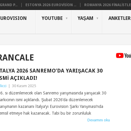
RAND P...
ESTONYA 2026 EUROVISION ...
ROMANYA 2026 FINALISTLER
EUROVISION
YOUTUBE
YAŞAM
ANKETLER
RANCALE
İTALYA 2026 SANREMO’DA YARIŞACAK 30
İSMI AÇIKLADI!
ilicci
|
30 Kasım 2025
6. sı düzenlenecek olan Sanremo yarışmasında yarışacak 30
arkıcının ismi açıklandı. Şubat 2026’da düzenlenecek
arışmanın kazananı İtalya’yı Eurovision Şarkı Yarışması’nda
emsil etmeye hak kazanacak. Tabi bu bir zorunluluk
Devamını oku