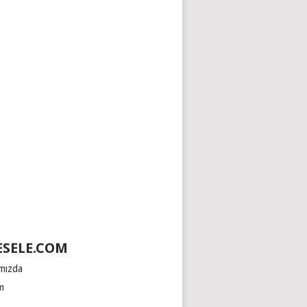
SELE.COM
mızda
im