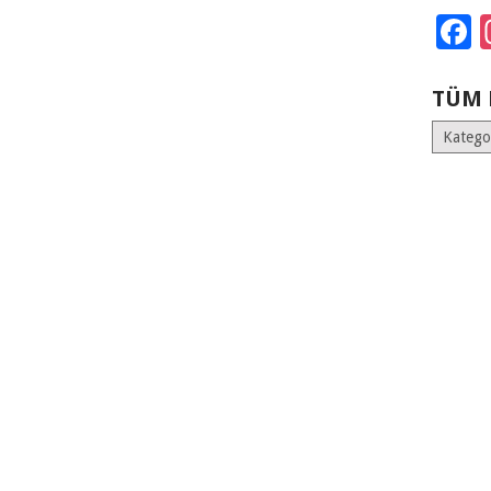
F
TÜM 
Tüm
Kategoril