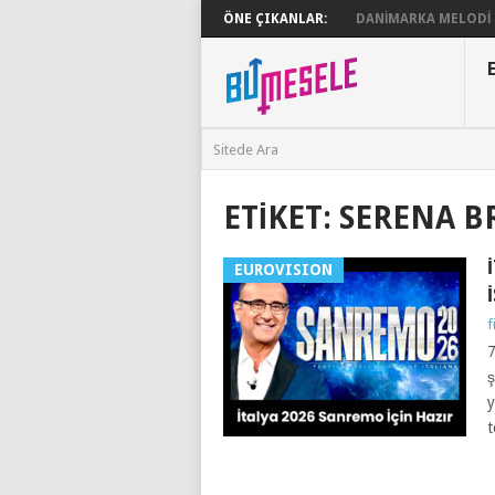
ÖNE ÇIKANLAR:
DANIMARKA MELODI G
ETIKET:
SERENA B
EUROVISION
f
7
ş
y
t