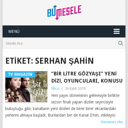
MENÜ
ETIKET:
SERHAN ŞAHIN
“BIR LITRE GÖZYAŞI” YENI
TV MAGAZIN
DIZI, OYUNCULARI, KONUSU
filicci
|
26 Eylül 2018
Yeni yayın döneminin gelmesiyle birlikte
sezon finali yapan diziler seyircisiyle
buluştuğu gibi, kanalların yeni dizileri de birer birer ekranlardaki
yerlerini almaya başladı. Bunlardan biri de Kanal D’nin, etkileyici
Devamını oku