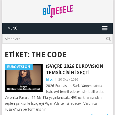
MENÜ
ETIKET:
THE CODE
İSVIÇRE 2026 EUROVISION
EUROVISION
TEMSILCISINI SEÇTI
filicci
|
20 Ocak 2026
2026 Eurovision Şarkı Yarışması’nda
İsviçre’yi temsil edecek isim belli oldu.
Veronica Fusaro, 11 Mart’ta yayınlanacak, 493 şarkı arasından
seçilen şarkısı ile İsviçre’yi Viyana’da temsil edecek. Veronica
Fusaro’nun performansının