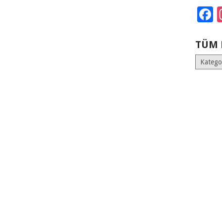
F
TÜM 
Tüm
Kategoril