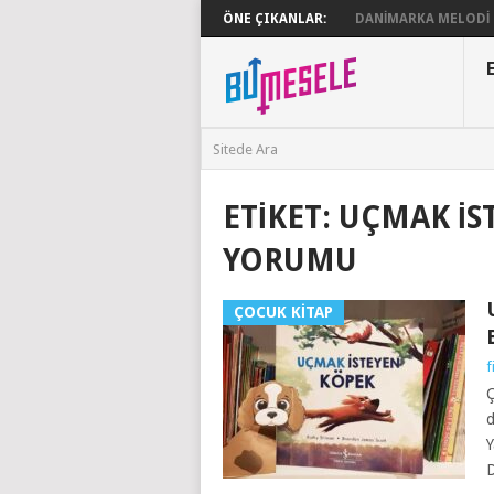
ÖNE ÇIKANLAR:
DANIMARKA MELODI G
ETIKET:
UÇMAK İS
YORUMU
ÇOCUK KITAP
f
Ç
d
Y