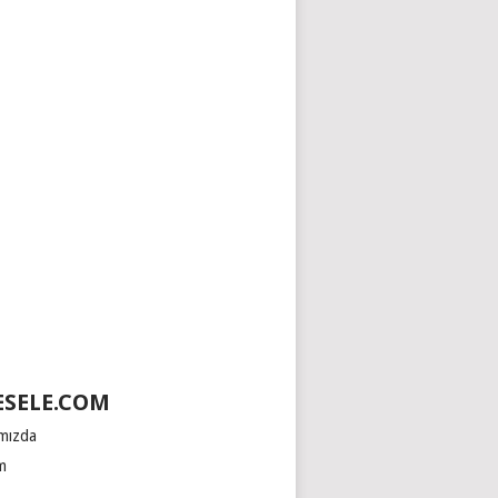
SELE.COM
mızda
im