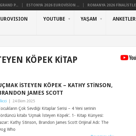
RAND P...
ESTONYA 2026 EUROVISION ...
ROMANYA 2026 FINALISTLER
EUROVISION
YOUTUBE
YAŞAM
ANKETLER
TEYEN KÖPEK KITAP
UÇMAK İSTEYEN KÖPEK – KATHY STINSON,
BRANDON JAMES SCOTT
ilicci
|
24 Ekim 2025
ocukların Çok Sevdiği Kitaplar Serisi – 4 Yeni serinin
ördüncü kitabı ‘Uçmak İsteyen Köpek’. 1- Kitap Künyesi:
azar: Kathy Stinson, Brandon James Scott Orijinal Adı: The
Dog Who