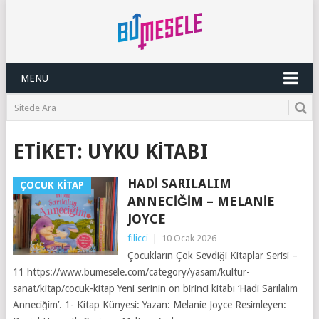
MENÜ
ETIKET:
UYKU KITABI
HADI SARILALIM
ÇOCUK KITAP
ANNECIĞIM – MELANIE
JOYCE
filicci
|
10 Ocak 2026
Çocukların Çok Sevdiği Kitaplar Serisi –
11 https://www.bumesele.com/category/yasam/kultur-
sanat/kitap/cocuk-kitap Yeni serinin on birinci kitabı ‘Hadi Sarılalım
Anneciğim’. 1- Kitap Künyesi: Yazan: Melanie Joyce Resimleyen: