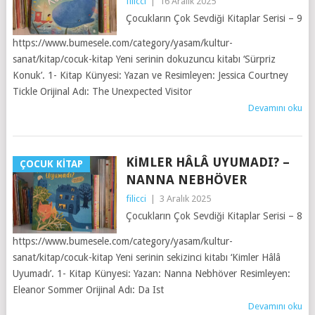
filicci
|
16 Aralık 2025
Çocukların Çok Sevdiği Kitaplar Serisi – 9
https://www.bumesele.com/category/yasam/kultur-
sanat/kitap/cocuk-kitap Yeni serinin dokuzuncu kitabı ‘Sürpriz
Konuk’. 1- Kitap Künyesi: Yazan ve Resimleyen: Jessica Courtney
Tickle Orijinal Adı: The Unexpected Visitor
Devamını oku
KIMLER HÂLÂ UYUMADI? –
ÇOCUK KITAP
NANNA NEBHÖVER
filicci
|
3 Aralık 2025
Çocukların Çok Sevdiği Kitaplar Serisi – 8
https://www.bumesele.com/category/yasam/kultur-
sanat/kitap/cocuk-kitap Yeni serinin sekizinci kitabı ‘Kimler Hâlâ
Uyumadı’. 1- Kitap Künyesi: Yazan: Nanna Nebhöver Resimleyen:
Eleanor Sommer Orijinal Adı: Da Ist
Devamını oku