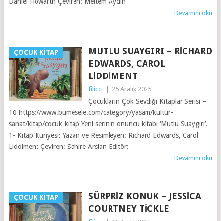
Daniel Howarth Çeviren: Meltem Aydın
Devamını oku
MUTLU SUAYGIRI – RICHARD
ÇOCUK KITAP
EDWARDS, CAROL
LIDDIMENT
filicci
|
25 Aralık 2025
Çocukların Çok Sevdiği Kitaplar Serisi –
10 https://www.bumesele.com/category/yasam/kultur-
sanat/kitap/cocuk-kitap Yeni serinin onuncu kitabı ‘Mutlu Suaygırı’.
1- Kitap Künyesi: Yazan ve Resimleyen: Richard Edwards, Carol
Liddiment Çeviren: Sahire Arslan Editör:
Devamını oku
SÜRPRIZ KONUK – JESSICA
ÇOCUK KITAP
COURTNEY TICKLE