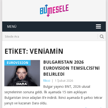
MENÜ
ETIKET:
VENIAMIN
BULGARISTAN 2026
EUROVISION
EUROVISION TEMSILCISI’NI
BELIRLEDI
filicci
|
1 Şubat 2026
Bulgar yayıncı BNT, 2026 ulusal
seçmelerinin sonuna geldi. İlk aşamada 15 isim açıklayan
Bulgaristan önce adayları 8’e indirdi. İkinci aşamada 8 şarkıcı tekrar
yarıştı ve kazanan Dara oldu.