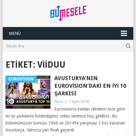
MENÜ
ETIKET:
VIIDUU
AVUSTURYA’NIN
EUROVISION
EUROVISION’DAKI EN İYI 10
ŞARKISI
filicci
|
7 Eylül 2018
Eurovision’a katılan ülkelerin bize göre
en iyi şarkılarını listelediğimiz video serimize hoş geldiniz. Bu
bölümümüzün konusu 1966 ve 2014’te yarışmayı 2 kez kazanan
Avusturya. Yalnızca yarı finali geçerek