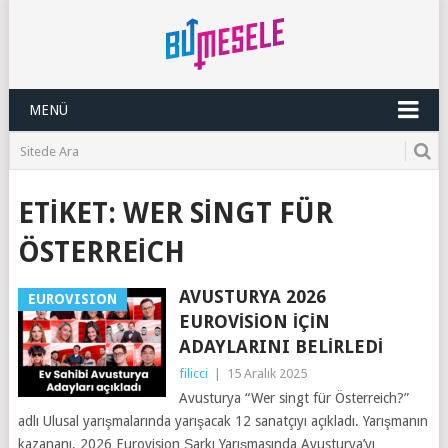
MENÜ
ETIKET:
WER SINGT FÜR
ÖSTERREICH
AVUSTURYA 2026
EUROVISION
EUROVISION İÇIN
ADAYLARINI BELIRLEDI
filicci
|
15 Aralık 2025
Avusturya “Wer singt für Österreich?”
adlı Ulusal yarışmalarında yarışacak 12 sanatçıyı açıkladı. Yarışmanın
kazananı, 2026 Eurovision Şarkı Yarışmasında Avusturya’yı