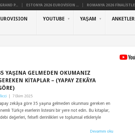
RAND P...
ESTONYA 2026 EUROVISION ...
ROMANYA 2026 FINALISTLER
EUROVISION
YOUTUBE
YAŞAM
ANKETLER
35 YAŞINA GELMEDEN OKUMANIZ
GEREKEN KITAPLAR – (YAPAY ZEKÂYA
GÖRE)
ilicci
|
7 Ekim 2025
apay zekâya göre 35 yaşına gelmeden okunması gereken en
nemli Türkçe eserlerin listesini bir yere not edin. Bu kitaplar,
debi değerleri, felsefi derinlikleri ve toplumsal etkileriyle
Devamını oku