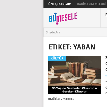
ÖNE ÇIKANLAR:
DANIMARKA MELODI G
ETIKET:
YABAN
KÜLTÜR
f
Y
ö
e
mutlaka okunması