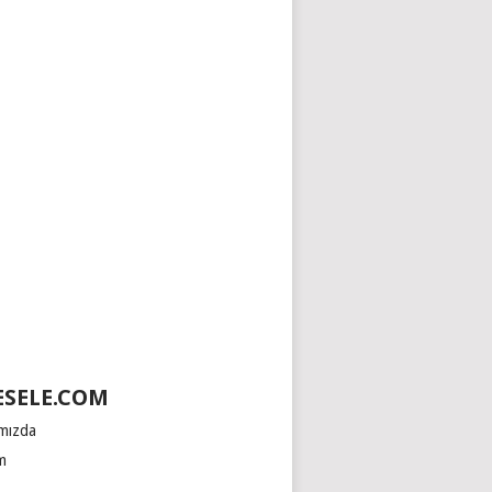
SELE.COM
mızda
im