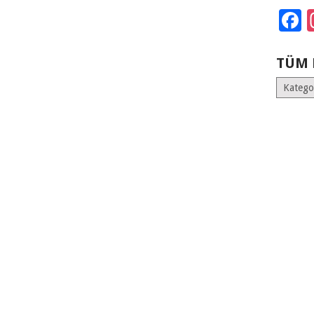
F
TÜM 
Tüm
Kategoril