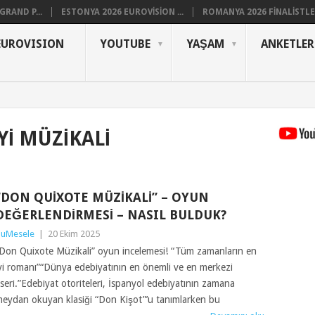
RAND P...
ESTONYA 2026 EUROVISION ...
ROMANYA 2026 FINALISTLER
EUROVISION
YOUTUBE
YAŞAM
ANKETLER
IYI MÜZIKALI
“DON QUIXOTE MÜZIKALI” – OYUN
DEĞERLENDIRMESI – NASIL BULDUK?
uMesele
|
20 Ekim 2025
Don Quixote Müzikali” oyun incelemesi! “Tüm zamanların en
yi romanı”“Dünya edebiyatının en önemli ve en merkezi
seri.”Edebiyat otoriteleri, İspanyol edebiyatının zamana
eydan okuyan klasiği “Don Kişot”’u tanımlarken bu