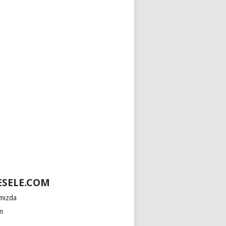
SELE.COM
mızda
im