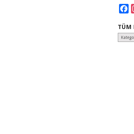
F
TÜM 
Tüm
Kategoril