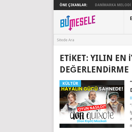
ÖNE ÇIKANLAR:
DANIMARKA MELODI G
ETIKET:
YILIN EN 
DEĞERLENDIRME
KÜLTÜR
B
“
i
e
m