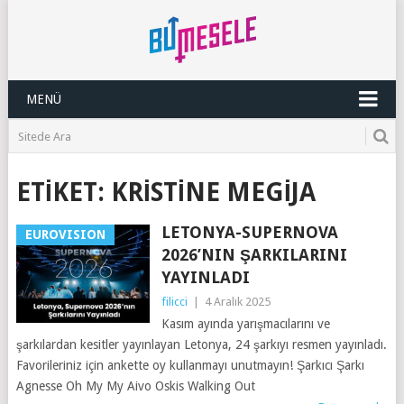
MENÜ
ETIKET:
KRISTİNE MEGIJA
LETONYA-SUPERNOVA
EUROVISION
2026’NIN ŞARKILARINI
YAYINLADI
filicci
|
4 Aralık 2025
Kasım ayında yarışmacılarını ve
şarkılardan kesitler yayınlayan Letonya, 24 şarkıyı resmen yayınladı.
Favorileriniz için ankette oy kullanmayı unutmayın! Şarkıcı Şarkı
Agnesse Oh My My Aivo Oskis Walking Out