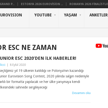
RAND P...
ESTONYA 2026 EUROVISION ...
ROMANYA 2026 FINALISTLER
EUROVISION
YOUTUBE
YAŞAM
ANKETLER
IOR ESC NE ZAMAN
JUNIOR ESC 2020’DEN İLK HABERLER!
ilicci
|
8 Eylül 2020
eçtiğimiz yıl 19 ülkenin katıldığı ve Polonya’nın kazandığı
unior Eurovision Song Contest, 2020 yılında salgın nedeniyle
arklı bir formatta yapılacak ve her ülke yarışmaya kendi
lkesindeki sahnede sergileyeceği
Devamını oku