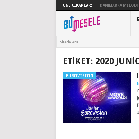
ÖNE ÇIKANLAR:
DANIMARKA MELODI G
ETIKET:
2020 JUN
EUROVISION
f
G
J
f
ü