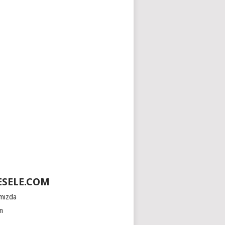
SELE.COM
mızda
im