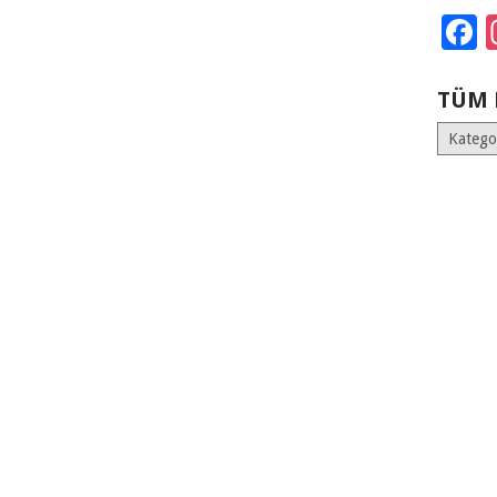
F
TÜM 
Tüm
Kategoril