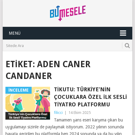
MENÜ
ETIKET:
ADEN CANER
CANDANER
TIKUTU: TÜRKIYE’NIN
İNCELEME
ÇOCUKLARA ÖZEL İLK SESLI
TIYATRO PLATFORMU
filicci
|
14 Ekim 2025
Tamamen şans eseri karşıma çıkan bu
uygulamayı sizinle de paylaşmak istiyorum. 2022 yılının sonunda
hayata geçirilen bu platformla ben 2024 sonunda ya da bu yılın