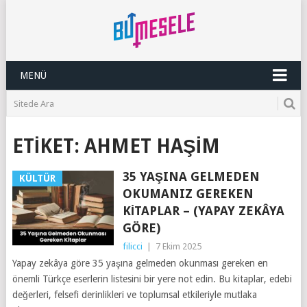
MENÜ
ETIKET:
AHMET HAŞIM
35 YAŞINA GELMEDEN
KÜLTÜR
OKUMANIZ GEREKEN
KITAPLAR – (YAPAY ZEKÂYA
GÖRE)
filicci
|
7 Ekim 2025
Yapay zekâya göre 35 yaşına gelmeden okunması gereken en
önemli Türkçe eserlerin listesini bir yere not edin. Bu kitaplar, edebi
değerleri, felsefi derinlikleri ve toplumsal etkileriyle mutlaka