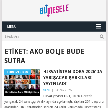
MENÜ
ETIKET:
AKO BOLJE BUDE
SUTRA
HIRVATISTAN DORA 2026’DA
EUROVISION
YARIŞACAK ŞARKILARI
YAYINLADI
filicci
|
8 Ocak 2026
Hırvat yayıncı HRT, 2026 Dora’da
yarışacak 24 sanatçıyı Aralık ayında açıklamıştı. Yapılan 251 başvuru
arasından HRT tarafından seçilen 24 şarkı, yarışmada Hırvatistan’ı