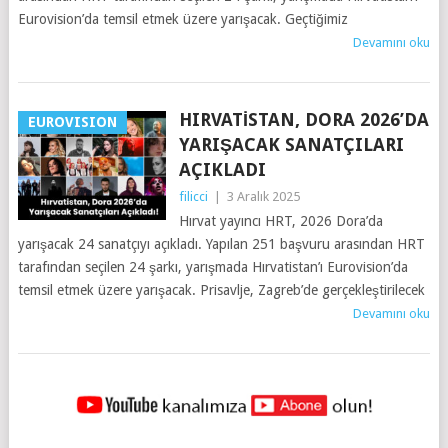
Eurovision’da temsil etmek üzere yarışacak. Geçtiğimiz
Devamını oku
HIRVATISTAN, DORA 2026’DA
EUROVISION
YARIŞACAK SANATÇILARI
AÇIKLADI
filicci
|
3 Aralık 2025
Hırvat yayıncı HRT, 2026 Dora’da
yarışacak 24 sanatçıyı açıkladı. Yapılan 251 başvuru arasından HRT
tarafından seçilen 24 şarkı, yarışmada Hırvatistan’ı Eurovision’da
temsil etmek üzere yarışacak. Prisavlje, Zagreb’de gerçekleştirilecek
Devamını oku
YAZILAR
NAVIGASYONU