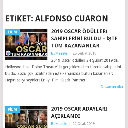
ETIKET:
ALFONSO CUARON
2019 OSCAR ÖDÜLLERI
FILM
SAHIPLERINI BULDU – İŞTE
TÜM KAZANANLAR
BuMesele
|
25 Şubat 2019
2019 Oscar ödülleri 24 Şubat 2019’da,
Hollywood’taki Dolby Theatre’da gerçekleştirilen törenle sahiplerini
buldu. Sözü çok uzatmadan işte karşınızda bütün kazananlar:
Hepinize iyi seyirler! En İyi Film “Black Panther”
Devamını oku
2019 OSCAR ADAYLARI
FILM
AÇIKLANDI
BuMesele
|
22 Ocak 2019