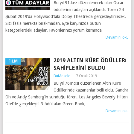
Bu yıl 91.kez düzenlenecek olan Oscar
ödüllerinin adayları açıklandı. Tören 24
Şubat 2019’da Hollywood’taki Dolby Theatre’da gerçekleştirilecek.
Sizi fazla merakta bırakmadan, işte karşınızda bütün
kategorilerdeki adaylar. Favorilerinizi yorum kısmında
Devamını oku
2019 ALTIN KÜRE ÖDÜLLERI
FILM
SAHIPLERINI BULDU
BuMesele
|
7 Ocak 2019
Bu yıl 76’ıncısı düzenlenen Altın Küre
Ödüllerinde kazananlar belli oldu. Sandra
Oh ve Andy Samberg’in sunduğu tören, Los Angeles Beverly Hilton
Otel’de gerçekleşti. 3 ödül alan Green Book,
Devamını oku