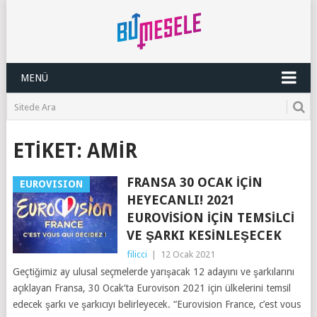
MENÜ
ETIKET:
AMIR
FRANSA 30 OCAK İÇIN
EUROVISION
HEYECANLI! 2021
EUROVISION İÇIN TEMSILCI
VE ŞARKI KESINLEŞECEK
filicci
|
12 Ocak 2021
Geçtiğimiz ay ulusal seçmelerde yarışacak 12 adayını ve şarkılarını
açıklayan Fransa, 30 Ocak‘ta Eurovison 2021 için ülkelerini temsil
edecek şarkı ve şarkıcıyı belirleyecek. “Eurovision France, c’est vous