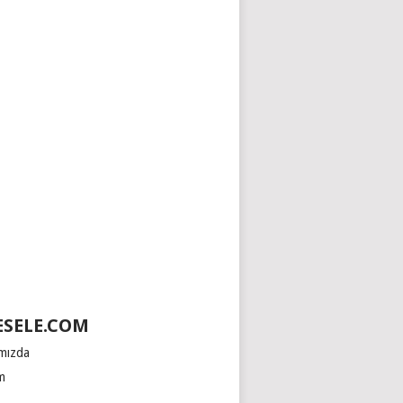
SELE.COM
mızda
im