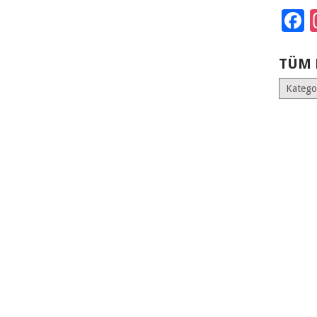
F
TÜM 
Tüm
Kategoril