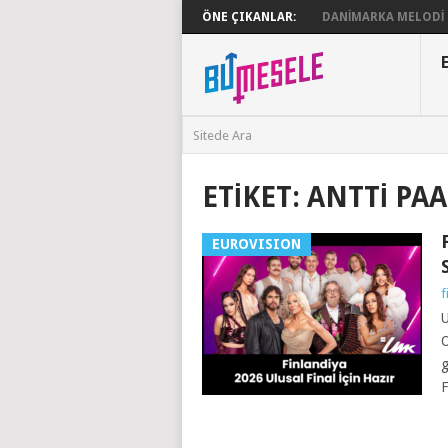
ÖNE ÇIKANLAR:
DANIMARKA MELODI G
ETIKET:
ANTTI PA
EUROVISION
f
U
O
g
F