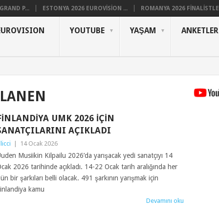
RAND P...
ESTONYA 2026 EUROVISION ...
ROMANYA 2026 FINALISTLER
EUROVISION
YOUTUBE
YAŞAM
ANKETLER
ALANEN
FINLANDIYA UMK 2026 IÇIN
SANATÇILARINI AÇIKLADI
ilicci
|
14 Ocak 2026
uden Musiikin Kilpailu 2026’da yarışacak yedi sanatçıyı 14
cak 2026 tarihinde açıkladı. 14-22 Ocak tarih aralığında her
ün bir şarkıları belli olacak. 491 şarkının yarışmak için
inlandiya kamu
Devamını oku