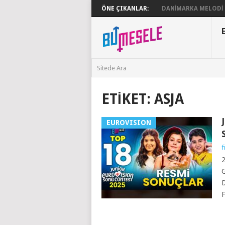
ÖNE ÇIKANLAR:
DANIMARKA MELODI G
ETIKET:
ASJA
EUROVISION
f
2
G
D
F