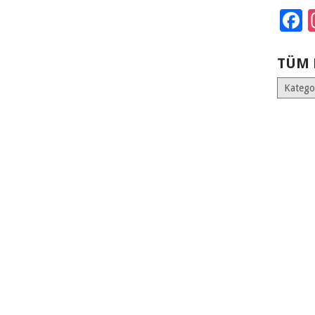
F
TÜM 
Tüm
Kategoril