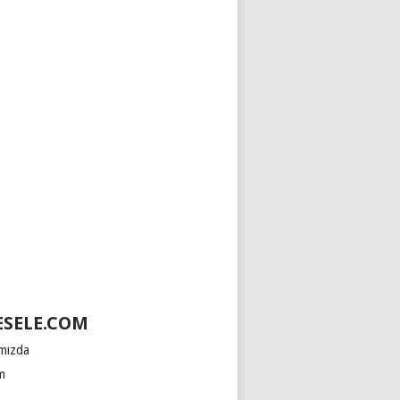
SELE.COM
mızda
im