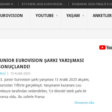
RAND P...
ESTONYA 2026 EUROVISION ...
ROMANYA 2026 FINALISTLER
EUROVISION
YOUTUBE
YAŞAM
ANKETLER
JUNIOR EUROVISION ŞARKI YARIŞMASI
SONUÇLANDI!
ilicci
|
13 Aralık 2025
3. Junior Eurovision şarkı yarışması 13 Aralık 2025 akşamı,
ürcistan Tiflis’te gerçekleşti. Yarışmanın kazananı Lou
eleuze tarafından seslendirilen, ‘Ce Monde’ isimli şarkı ile
ransa oldu. Bu zaferle Fransa
Devamını oku