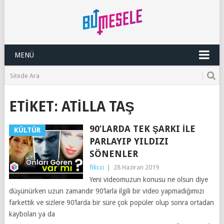
MENÜ
ETIKET:
ATILLA TAŞ
90’LARDA TEK ŞARKI ILE
KÜLTÜR
PARLAYIP YILDIZI
SÖNENLER
filicci
|
28 Haziran 2019
Yeni videomuzun konusu ne olsun diye
düşünürken uzun zamandır 90’larla ilgili bir video yapmadığımızı
farkettik ve sizlere 90’larda bir süre çok popüler olup sonra ortadan
kaybolan ya da