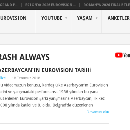
RAND P...
ESTONYA 2026 EUROVISION ...
ROMANYA 2026 FINALISTLER
EUROVISION
YOUTUBE
YAŞAM
ANKETLER
RASH ALWAYS
AZERBAYCAN’IN EUROVISION TARIHI
ilicci
|
18 Temmuz 2018
u videomuzun konusu, kardeş ülke Azerbaycan’ın Eurovision
arihi ve yarışmadaki performansı. 1956 yılından bu yana
üzenlenen Eurovision şarkı yarışmasına Azerbaycan, ilk kez
008 yılında katıldı ve 8. oldu. Belgrad’da düzenlenen
Devamını oku