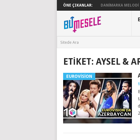
ÖNE ÇIKANLAR:
DANIMARKA MELODI G
ETIKET:
AYSEL & A
EUROVISION
f
B
t
d
2