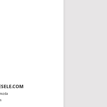
SELE.COM
mızda
im