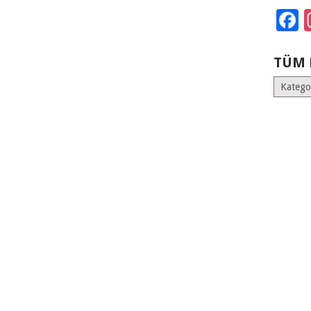
F
TÜM 
Tüm
Kategoril