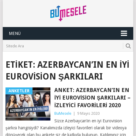
MENÜ
ETIKET:
AZERBAYCAN’IN EN IYI
EUROVISION ŞARKILARI
ANKET: AZERBAYCAN’IN EN
ANKETLER
İYI EUROVISION ŞARKILARI –
İZLEYICI FAVORILERI 2020
BuMesele
|
9 Mayıs 2020
Sizce Azerbaycan’ın en iyi Eurovision
şarkısı hangisiydi? Kanalımızda izleyici favorileri olarak bir videoya
dönüşecek olan bu ankete siz de katkıda bulunun. Katılımınız için