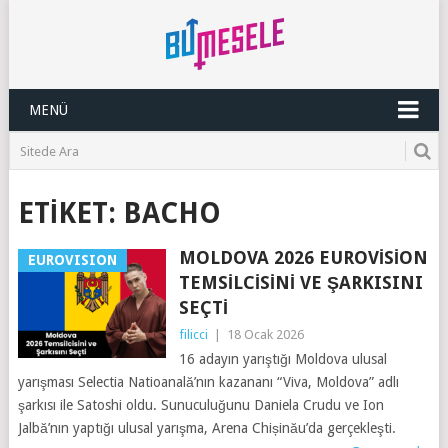
MENÜ
ETIKET:
BACHO
MOLDOVA 2026 EUROVISION
EUROVISION
TEMSILCISINI VE ŞARKISINI
SEÇTI
filicci
|
18 Ocak 2026
16 adayın yarıştığı Moldova ulusal
yarışması Selectia Natioanală’nın kazananı “Viva, Moldova” adlı
şarkısı ile Satoshi oldu. Sunuculuğunu Daniela Crudu ve Ion
Jalbă’nın yaptığı ulusal yarışma, Arena Chișinău’da gerçekleşti.