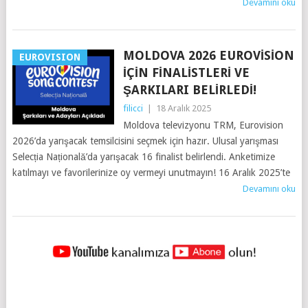
Devamını oku
MOLDOVA 2026 EUROVISION
EUROVISION
İÇIN FINALISTLERI VE
ŞARKILARI BELIRLEDI!
filicci
|
18 Aralık 2025
Moldova televizyonu TRM, Eurovision
2026’da yarışacak temsilcisini seçmek için hazır. Ulusal yarışması
Selecția Națională’da yarışacak 16 finalist belirlendi. Anketimize
katılmayı ve favorilerinize oy vermeyi unutmayın! 16 Aralık 2025’te
Devamını oku
YAZILAR
NAVIGASYONU