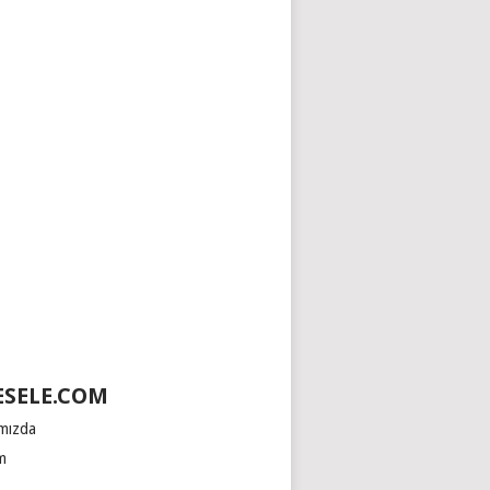
SELE.COM
mızda
im