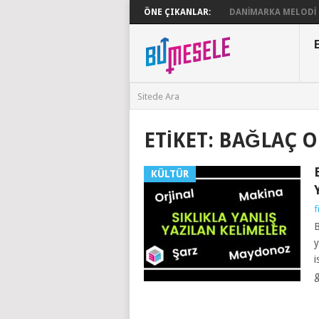
ÖNE ÇIKANLAR:
DANIMARKA MELODI G
ETIKET:
BAĞLAÇ O
KÜLTÜR
f
B
y
i
g