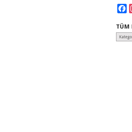
F
TÜM 
Tüm
Kategoril