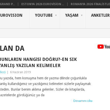
RAND P...
ESTONYA 2026 EUROVISION ...
ROMANYA 2026 FINALISTLER
EUROVISION
YOUTUBE
YAŞAM
ANKETLER
LAN DA
BUNLARIN HANGISI DOĞRU?-EN SIK
YANLIŞ YAZILAN KELIMELER
ilicci
|
6 Haziran 2019
u yazıda, hem konuşma hem de yazma dilinde çoğunlukla
anlış kullandığımız ve yazdığımız kelimeleri sizlerle paylaşmak
stedim. Bunlar benim aklıma gelenler. Sizler de kitaplarda,
azetelerde gördüğünüz ya da
Devamını oku