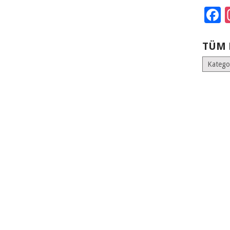
F
TÜM 
Tüm
Kategoril