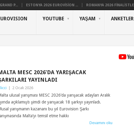
RAND P...
ESTONYA 2026 EUROVISION ...
ROMANYA 2026 FINALISTLER
EUROVISION
YOUTUBE
YAŞAM
ANKETLER
MALTA MESC 2026’DA YARIŞACAK
ŞARKILARI YAYINLADI
ilicci
|
2 Ocak 2026
alta ulusal yarışması MESC 2026’da yarışacak adayları Aralık
yında açıklamıştı şimdi de yarışacak 18 şarkıyı yayınladı.
lusal yarışmanın kazananı bu yıl Eurovision Şarkı
arışmasında Malta’yı temsil etme hakkı
Devamını oku