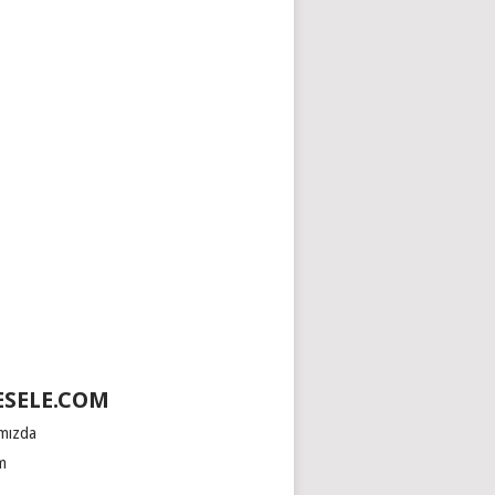
SELE.COM
mızda
im