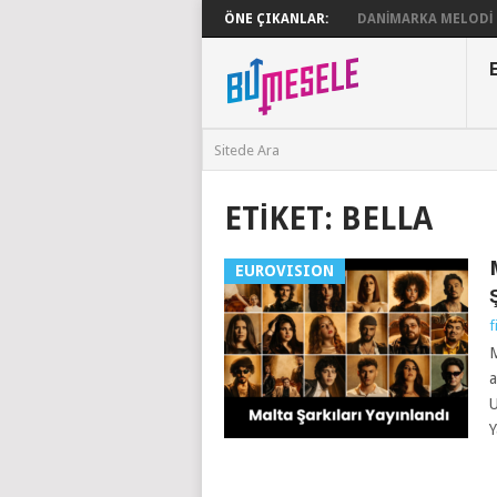
ÖNE ÇIKANLAR:
DANIMARKA MELODI G
ETIKET:
BELLA
EUROVISION
f
M
a
U
Y