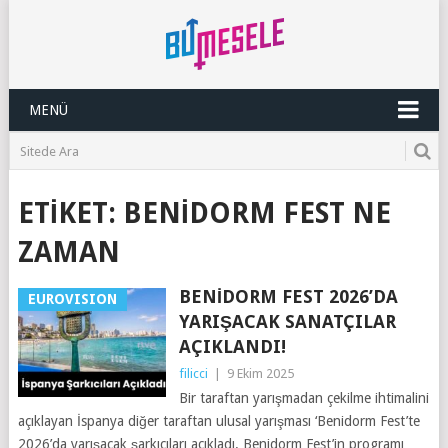
MENÜ
ETIKET:
BENIDORM FEST NE
ZAMAN
BENIDORM FEST 2026’DA
EUROVISION
YARIŞACAK SANATÇILAR
AÇIKLANDI!
filicci
|
9 Ekim 2025
Bir taraftan yarışmadan çekilme ihtimalini
açıklayan İspanya diğer taraftan ulusal yarışması ‘Benidorm Fest’te
2026’da yarışacak şarkıcıları açıkladı. Benidorm Fest’in programı