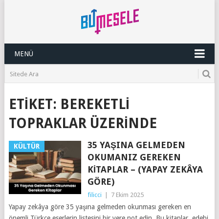
MENÜ
ETIKET:
BEREKETLI
TOPRAKLAR ÜZERINDE
35 YAŞINA GELMEDEN
KÜLTÜR
OKUMANIZ GEREKEN
KITAPLAR – (YAPAY ZEKÂYA
GÖRE)
filicci
|
7 Ekim 2025
Yapay zekâya göre 35 yaşına gelmeden okunması gereken en
önemli Türkçe eserlerin listesini bir yere not edin. Bu kitaplar, edebi