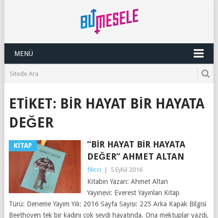
MENÜ
ETIKET:
BIR HAYAT BIR HAYATA
DEĞER
“BIR HAYAT BIR HAYATA
KITAP
DEĞER” AHMET ALTAN
filicci
|
5 Eylül 2016
Kitabın Yazarı: Ahmet Altan
Yayınevi: Everest Yayınları Kitap
Türü: Deneme Yayım Yılı: 2016 Sayfa Sayısı: 225 Arka Kapak Bilgisi
Beethoven tek bir kadını çok sevdi hayatında. Ona mektuplar yazdı,