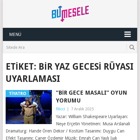
MENÜ
ETIKET:
BIR YAZ GECESI RÜYASI
UYARLAMASI
“BIR GECE MASALI” OYUN
TIYATRO
YORUMU
filicci
|
7 Aralık 2025
Yazar: William Shakespeare Uyarlayan:
Neşe Erçetin Yönetmen: Musa Arslanali
Dramaturg: Hande Ören Dekor / Kostüm Tasarımı: Duygu Can
Efekt Tasarımı: Caner Özdemir Müzik: Emrah Can Yaylı Işık