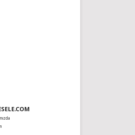
SELE.COM
mızda
im