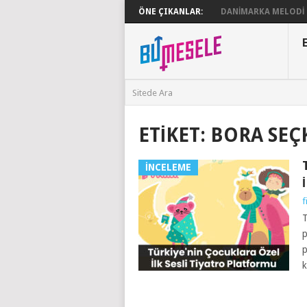
ÖNE ÇIKANLAR:
DANIMARKA MELODI G
ETIKET:
BORA SEÇ
İNCELEME
f
T
p
p
k