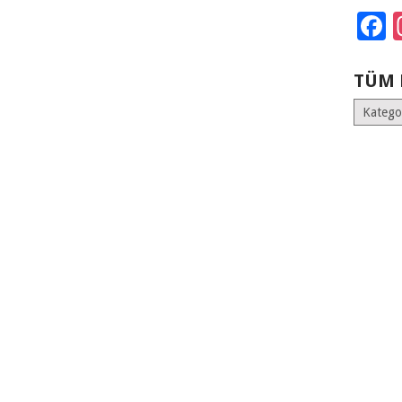
F
TÜM 
Tüm
Kategoril