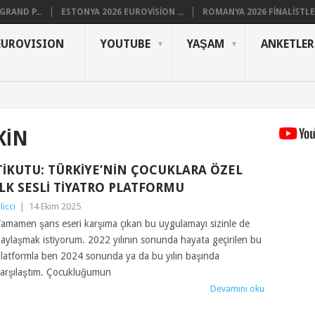
RAND P...
ESTONYA 2026 EUROVISION ...
ROMANYA 2026 FINALISTLER
EUROVISION
YOUTUBE
YAŞAM
ANKETLER
KIN
TIKUTU: TÜRKIYE’NIN ÇOCUKLARA ÖZEL
İLK SESLI TIYATRO PLATFORMU
ilicci
|
14 Ekim 2025
amamen şans eseri karşıma çıkan bu uygulamayı sizinle de
aylaşmak istiyorum. 2022 yılının sonunda hayata geçirilen bu
latformla ben 2024 sonunda ya da bu yılın başında
arşılaştım. Çocukluğumun
Devamını oku