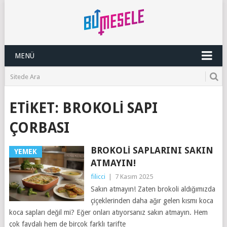
MENÜ
ETIKET:
BROKOLI SAPI
ÇORBASI
BROKOLI SAPLARINI SAKIN
YEMEK
ATMAYIN!
filicci
|
7 Kasım 2025
Sakın atmayın! Zaten brokoli aldığımızda
çiçeklerinden daha ağır gelen kısmı koca
koca sapları değil mi? Eğer onları atıyorsanız sakın atmayın. Hem
çok faydalı hem de birçok farklı tarifte